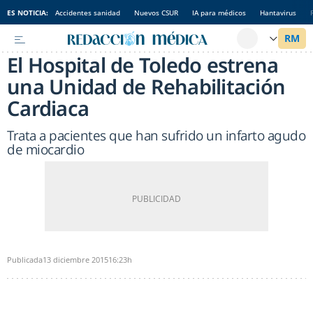
ES NOTICIA:
Accidentes sanidad
Nuevos CSUR
IA para médicos
Hantavirus
El Hospital de Toledo estrena
una Unidad de Rehabilitación
Cardiaca
Trata a pacientes que han sufrido un infarto agudo
de miocardio
Publicada
13 diciembre 2015
16:23h