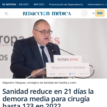
ES NOTICIA:
EIR 2027
MIR 2027
Financiación de Dependencia
Interinidad en s
Alejandro Vázquez, consejero de Sanidad de Castilla y León.
Sanidad reduce en 21 días la
demora media para cirugía
hasta 123 en 2022