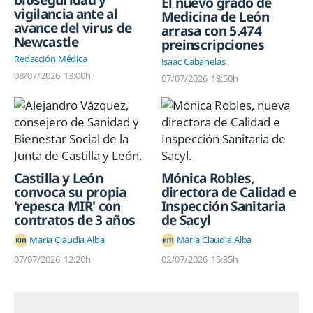
bioseguridad y
El nuevo grado de
vigilancia ante al
Medicina de León
avance del virus de
arrasa con 5.474
Newcastle
preinscripciones
Redacción Médica
Isaac Cabanelas
08/07/2026
13:00h
07/07/2026
18:50h
Castilla y León
Mónica Robles,
convoca su propia
directora de Calidad e
'repesca MIR' con
Inspección Sanitaria
contratos de 3 años
de Sacyl
Maria Claudia Alba
Maria Claudia Alba
07/07/2026
12:20h
02/07/2026
15:35h