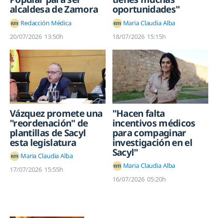
alcaldesa de Zamora
oportunidades"
Redacción Médica
Maria Claudia Alba
20/07/2026
13:50h
18/07/2026
15:15h
Vázquez promete una
"Hacen falta
"reordenación" de
incentivos médicos
plantillas de Sacyl
para compaginar
esta legislatura
investigación en el
Sacyl"
Maria Claudia Alba
Maria Claudia Alba
17/07/2026
15:55h
16/07/2026
05:20h