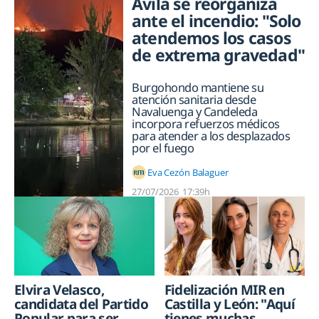
Ávila se reorganiza
ante el incendio: "Solo
atendemos los casos
de extrema gravedad"
Burgohondo mantiene su
atención sanitaria desde
Navaluenga y Candeleda
incorpora refuerzos médicos
para atender a los desplazados
por el fuego
Eva Cezón Balaguer
27/07/2026
17:39h
Elvira Velasco,
Fidelización MIR en
candidata del Partido
Castilla y León: "Aquí
Popular para ser
tienes muchas