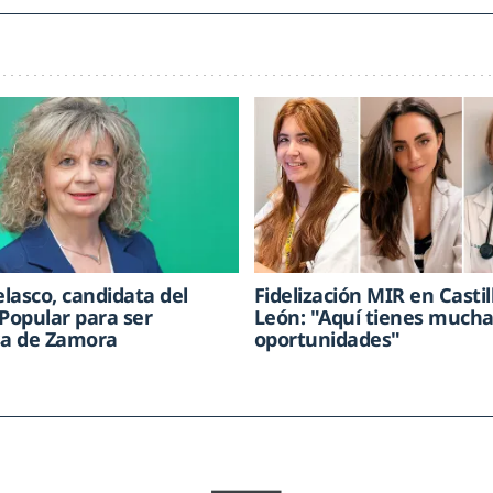
elasco, candidata del
Fidelización MIR en Castil
 Popular para ser
León: "Aquí tienes much
sa de Zamora
oportunidades"