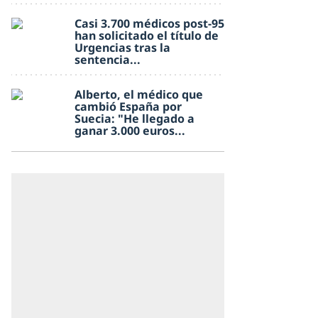
Casi 3.700 médicos post-95
han solicitado el título de
Urgencias tras la
sentencia...
Alberto, el médico que
cambió España por
Suecia: "He llegado a
ganar 3.000 euros...