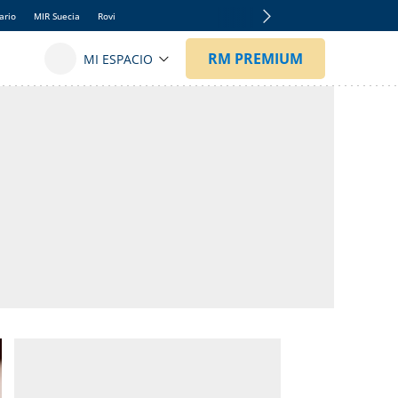
ario
MIR Suecia
Rovi