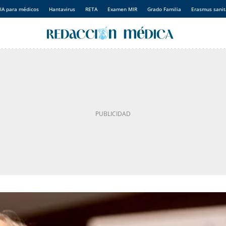
IA para médicos
Hantavirus
RETA
Examen MIR
Grado Familia
Erasmus sanit