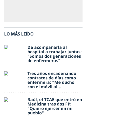
LO MÁS LEÍDO
De acompañarla al
hospital a trabajar juntas:
"Somos dos generaciones
de enfermeras"
Tres años encadenando
contratos de días como
enfermera: "Me ducho
con el móvil al...
Raúl, el TCAE que entró en
Medicina tras dos FP:
"Quiero ejercer en mi
pueblo"