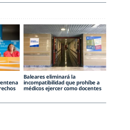
e
Baleares eliminará la
rentena
incompatibilidad que prohíbe a
trechos
médicos ejercer como docentes