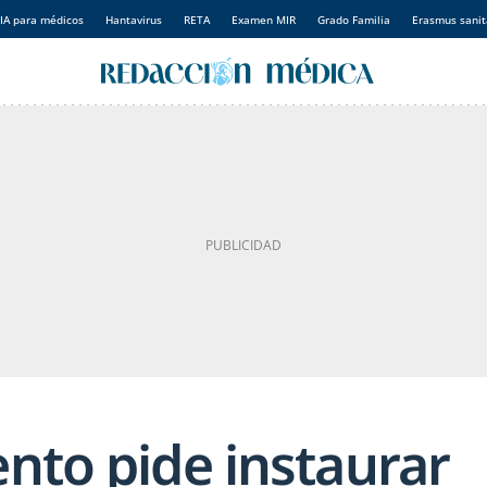
IA para médicos
Hantavirus
RETA
Examen MIR
Grado Familia
Erasmus sanit
nto pide instaurar