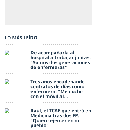
LO MÁS LEÍDO
De acompañarla al
hospital a trabajar juntas:
"Somos dos generaciones
de enfermeras"
Tres años encadenando
contratos de días como
enfermera: "Me ducho
con el móvil al...
Raúl, el TCAE que entró en
Medicina tras dos FP:
"Quiero ejercer en mi
pueblo"