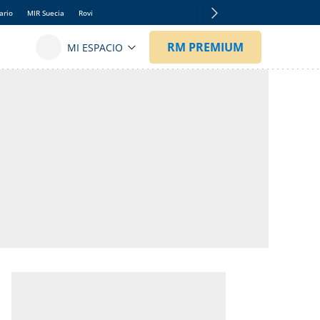
ario
MIR Suecia
Rovi