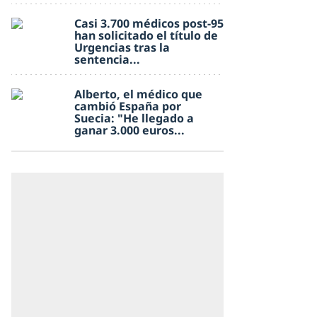
Casi 3.700 médicos post-95
han solicitado el título de
Urgencias tras la
sentencia...
Alberto, el médico que
cambió España por
Suecia: "He llegado a
ganar 3.000 euros...