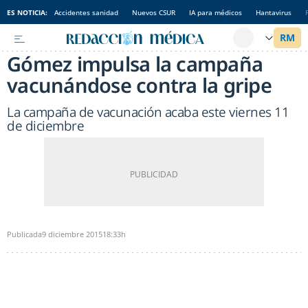
ES NOTICIA:
Accidentes sanidad
Nuevos CSUR
IA para médicos
Hantavirus
Gómez impulsa la campaña
vacunándose contra la gripe
La campaña de vacunación acaba este viernes 11
de diciembre
Publicada
9 diciembre 2015
18:33h