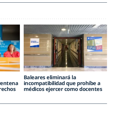
e
Baleares eliminará la
rentena
incompatibilidad que prohíbe a
trechos
médicos ejercer como docentes