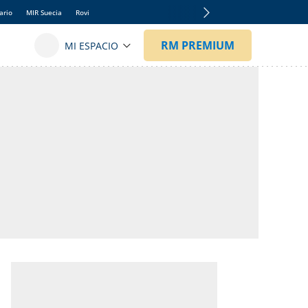
ario
MIR Suecia
Rovi