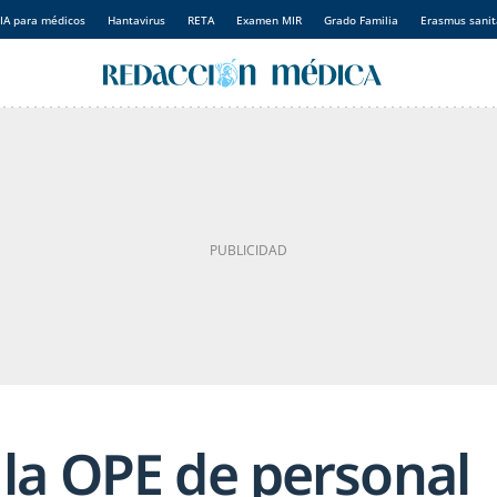
IA para médicos
Hantavirus
RETA
Examen MIR
Grado Familia
Erasmus sanit
la OPE de personal