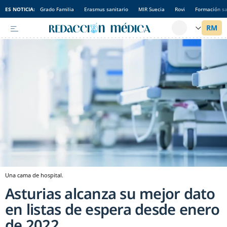
ES NOTICIA:
Grado Familia
Erasmus sanitario
MIR Suecia
Rovi
Formación sa
Una cama de hospital.
Asturias alcanza su mejor dato
en listas de espera desde enero
de 2022