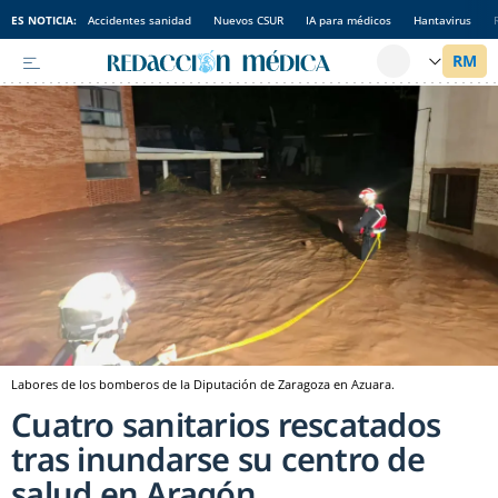
ES NOTICIA:
Accidentes sanidad
Nuevos CSUR
IA para médicos
Hantavirus
Labores de los bomberos de la Diputación de Zaragoza en Azuara.
Cuatro sanitarios rescatados
tras inundarse su centro de
salud en Aragón