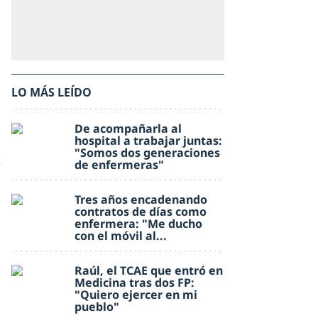
LO MÁS LEÍDO
De acompañarla al
hospital a trabajar juntas:
"Somos dos generaciones
de enfermeras"
Tres años encadenando
contratos de días como
enfermera: "Me ducho
con el móvil al...
Raúl, el TCAE que entró en
Medicina tras dos FP:
"Quiero ejercer en mi
pueblo"