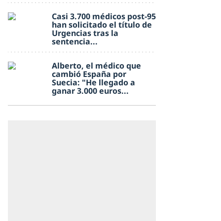
Casi 3.700 médicos post-95
han solicitado el título de
Urgencias tras la
sentencia...
Alberto, el médico que
cambió España por
Suecia: "He llegado a
ganar 3.000 euros...