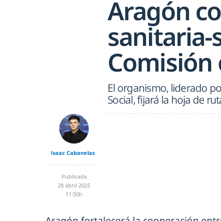
Aragón co
sanitaria-
Comisión 
El organismo, liderado p
Social, fijará la hoja de 
Isaac Cabanelas
Publicada
28 abril 2025
11:50h
Aragón fortalecerá la cooperación entre