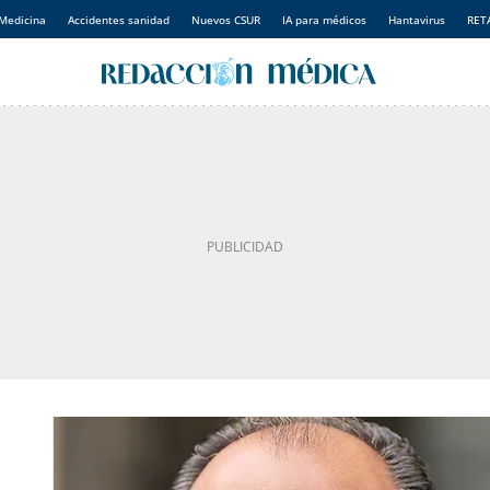
Medicina
Accidentes sanidad
Nuevos CSUR
IA para médicos
Hantavirus
RET