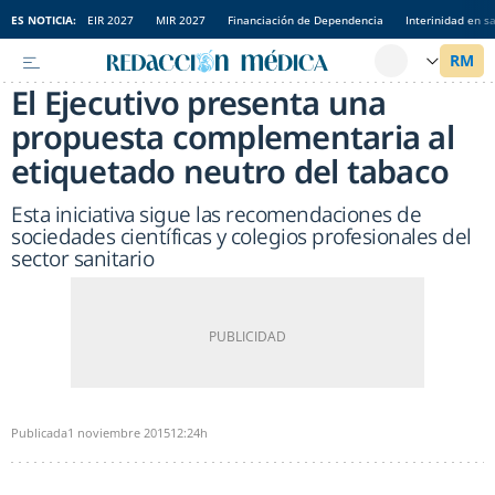
ES NOTICIA:
EIR 2027
MIR 2027
Financiación de Dependencia
Interinidad en s
El Ejecutivo presenta una
propuesta complementaria al
etiquetado neutro del tabaco
Esta iniciativa sigue las recomendaciones de
sociedades científicas y colegios profesionales del
sector sanitario
Publicada
1 noviembre 2015
12:24h