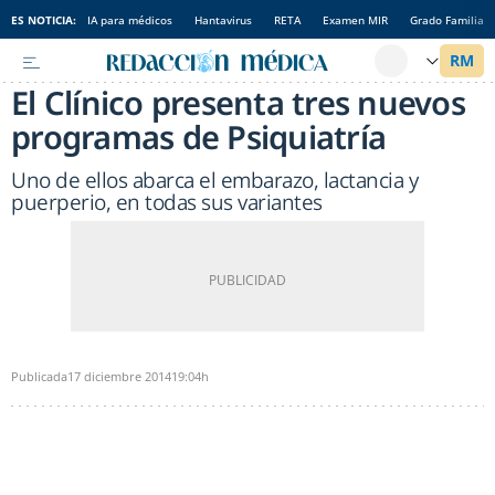
ES NOTICIA:
IA para médicos
Hantavirus
RETA
Examen MIR
Grado Familia
El Clínico presenta tres nuevos
programas de Psiquiatría
Uno de ellos abarca el embarazo, lactancia y
puerperio, en todas sus variantes
Publicada
17 diciembre 2014
19:04h