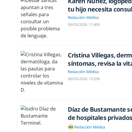
Karen Núñez, logopeda
tu hijo necesita consu
Redacción Médica
09/03/2026
11:40h
Cristina Villegas, der
síntomas, revisa la vi
Redacción Médica
06/03/2026
13:20h
Díaz de Bustamante se
de hospitales privado
Redacción Médica