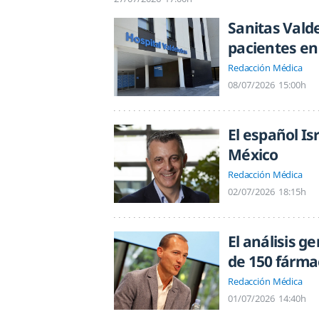
Sanitas Vald
pacientes en
Redacción Médica
08/07/2026
15:00h
El español Is
México
Redacción Médica
02/07/2026
18:15h
El análisis g
de 150 fárma
Redacción Médica
01/07/2026
14:40h