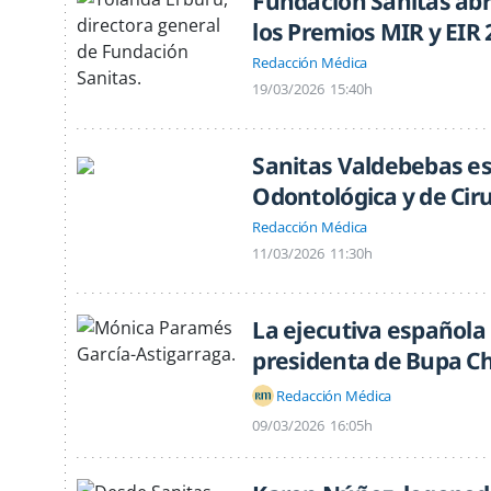
Fundación Sanitas ab
los Premios MIR y EIR 
Redacción Médica
19/03/2026
15:40h
Sanitas Valdebebas e
Odontológica y de Ciru
Redacción Médica
11/03/2026
11:30h
La ejecutiva español
presidenta de Bupa Ch
Redacción Médica
09/03/2026
16:05h