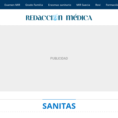
Examen MIR
Grado Familia
Erasmus sanitario
MIR Suecia
Rovi
Formación
SANITAS