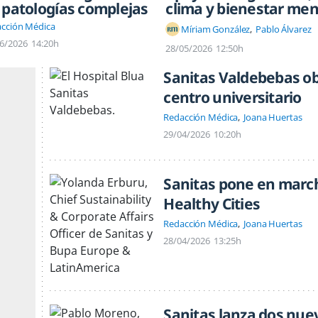
 patologías complejas
clima y bienestar men
cción Médica
Míriam González
Pablo Álvarez
6/2026
14:20h
28/05/2026
12:50h
Sanitas Valdebebas ob
centro universitario
Redacción Médica
Joana Huertas
29/04/2026
10:20h
Sanitas pone en march
Healthy Cities
Redacción Médica
Joana Huertas
28/04/2026
13:25h
Sanitas lanza dos nue