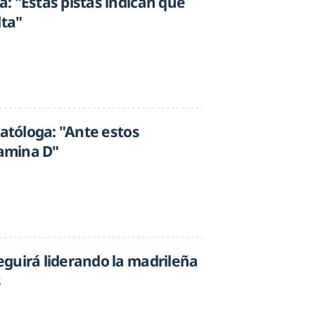
: "Estas pistas indican que
lta"
matóloga: "Ante estos
tamina D"
guirá liderando la madrileña
s