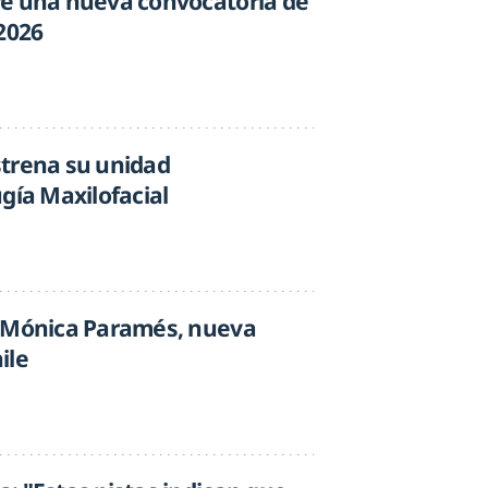
re una nueva convocatoria de
2026
strena su unidad
gía Maxilofacial
a Mónica Paramés, nueva
ile