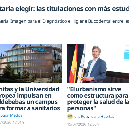
taria elegir: las titulaciones con más est
mería, Imagen para el Diagnóstico e Higiene Bucodental entre
"El urbanismo sirve
nitas y la Universidad
como estructura para
ropea impulsan en
proteger la salud de l
ldebebas un campus
personas"
ra formar a sanitarios
cción Médica
Julia Roiz
Joana Huertas
7/2026
17:31h
15/07/2026
12:30h