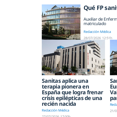
Qué FP sani
Auxiliar de Enfer
matriculado
Redacción Médica
28/07/2026
12:51h
Sanitas aplica una
Sa
terapia pionera en
Eu
España que logra frenar
Va
crisis epilépticas de una
pa
recién nacida
Reda
Redacción Médica
21/0
27/07/2026
17:00h