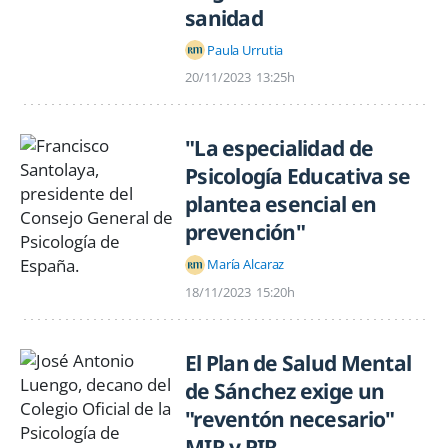
sanidad
Paula Urrutia
20/11/2023
13:25h
"La especialidad de
Psicología Educativa se
plantea esencial en
prevención"
María Alcaraz
18/11/2023
15:20h
El Plan de Salud Mental
de Sánchez exige un
"reventón necesario"
MIR y PIR