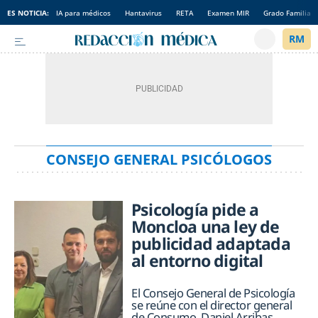
ES NOTICIA:
IA para médicos
Hantavirus
RETA
Examen MIR
Grado Familia
CONSEJO GENERAL PSICÓLOGOS
Psicología pide a
Moncloa una ley de
publicidad adaptada
al entorno digital
El Consejo General de Psicología
se reúne con el director general
de Consumo, Daniel Arribas