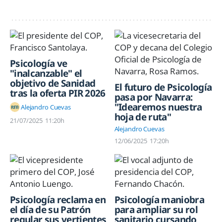
Psicología ve
"inalcanzable" el
objetivo de Sanidad
El futuro de Psicología
tras la oferta PIR 2026
pasa por Navarra:
"Idearemos nuestra
Alejandro Cuevas
hoja de ruta"
21/07/2025
11:20h
Alejandro Cuevas
12/06/2025
17:20h
Psicología reclama en
Psicología maniobra
el día de su Patrón
para ampliar su rol
regular sus vertientes
sanitario cursando