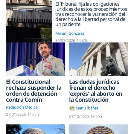
El Tribunal fija las obligaciones
jurídicas de estos procedimientos
tras reconocer la vulneración del
derecho a la libertad personal de
un paciente
Míriam González
30/07/2026
14:30h
El Constitucional
Las dudas jurídicas
rechaza suspender la
frenan el derecho
orden de detención
'exprés' al aborto en
contra Comín
la Constitución
Redacción Médica
Manu Ibáñez
27/01/2026
14:05h
07/10/2025
18:50h