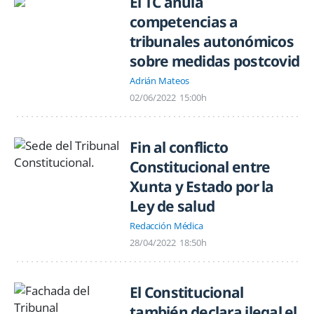
El TC anula
competencias a
tribunales autonómicos
sobre medidas postcovid
Adrián Mateos
02/06/2022
15:00h
Fin al conflicto
Constitucional entre
Xunta y Estado por la
Ley de salud
Redacción Médica
28/04/2022
18:50h
El Constitucional
también declara ilegal el