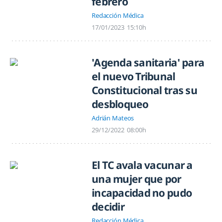
febrero
Redacción Médica
17/01/2023
15:10h
'Agenda sanitaria' para
el nuevo Tribunal
Constitucional tras su
desbloqueo
Adrián Mateos
29/12/2022
08:00h
El TC avala vacunar a
una mujer que por
incapacidad no pudo
decidir
Redacción Médica