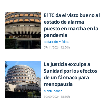
El TC da el visto bueno al
estado de alarma
puesto en marcha en la
pandemia
Redacción Médica
07/11/2024
12:50h
La Justicia exculpa a
Sanidad por los efectos
de un fármaco para
menopausia
Manu Ibáñez
30/09/2024
18:10h