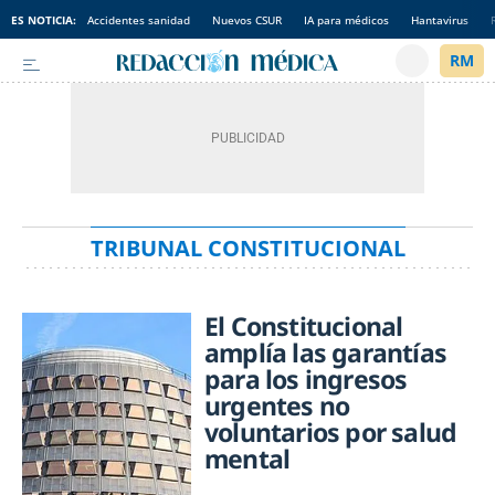
ES NOTICIA:
Accidentes sanidad
Nuevos CSUR
IA para médicos
Hantavirus
TRIBUNAL CONSTITUCIONAL
El Constitucional
amplía las garantías
para los ingresos
urgentes no
voluntarios por salud
mental