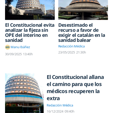
El Constitucional evita
Desestimado el
analizar la fijeza sin
recurso a favor de
OPE del interino en
exigir el catalán en la
sanidad
sanidad balear
Redacción Médica
Manu Ibáñez
23/05/2025
21:30h
30/09/2025
13:40h
El Constitucional allana
el camino para que los
médicos recuperen la
extra
Redacción Médica
16/12/2024
09:40h