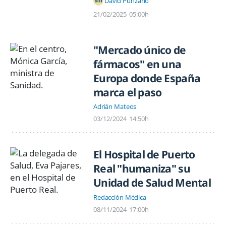
David Punzano
21/02/2025
05:00h
"Mercado único de
fármacos" en una
Europa donde España
marca el paso
Adrián Mateos
03/12/2024
14:50h
El Hospital de Puerto
Real "humaniza" su
Unidad de Salud Mental
Redacción Médica
08/11/2024
17:00h