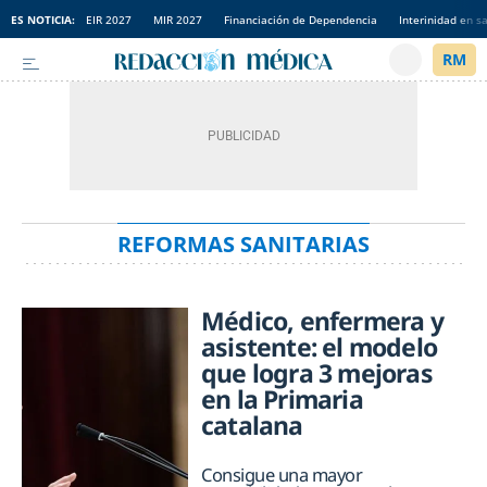
ES NOTICIA:
EIR 2027
MIR 2027
Financiación de Dependencia
Interinidad en s
REFORMAS SANITARIAS
Médico, enfermera y
asistente: el modelo
que logra 3 mejoras
en la Primaria
catalana
Consigue una mayor