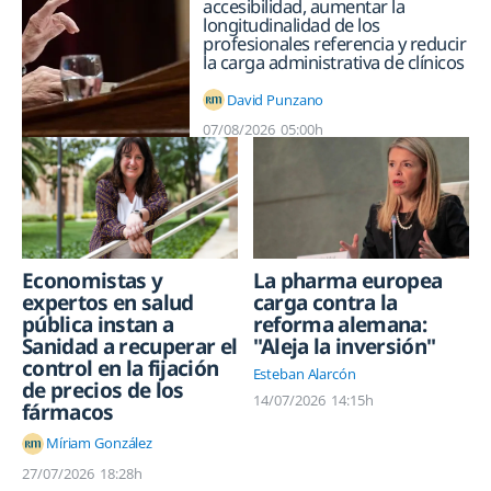
accesibilidad, aumentar la
longitudinalidad de los
profesionales referencia y reducir
la carga administrativa de clínicos
David Punzano
07/08/2026
05:00h
La pharma europea
Economistas y
carga contra la
expertos en salud
reforma alemana:
pública instan a
"Aleja la inversión"
Sanidad a recuperar el
control en la fijación
Esteban Alarcón
de precios de los
14/07/2026
14:15h
fármacos
Míriam González
27/07/2026
18:28h