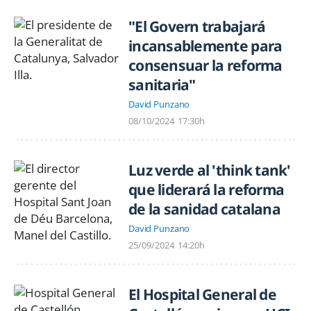
"El Govern trabajará
incansablemente para
consensuar la reforma
sanitaria"
David Punzano
08/10/2024
17:30h
Luz verde al 'think tank'
que liderará la reforma
de la sanidad catalana
David Punzano
25/09/2024
14:20h
El Hospital General de