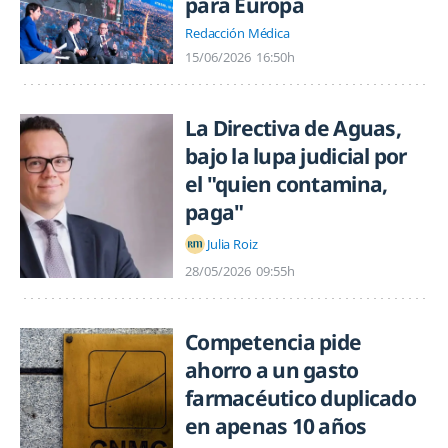
para Europa
Redacción Médica
15/06/2026
16:50h
La Directiva de Aguas,
bajo la lupa judicial por
el "quien contamina,
paga"
Julia Roiz
28/05/2026
09:55h
Competencia pide
ahorro a un gasto
farmacéutico duplicado
en apenas 10 años