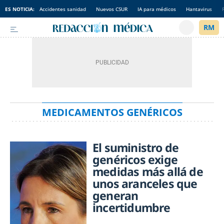
ES NOTICIA:
Accidentes sanidad
Nuevos CSUR
IA para médicos
Hantavirus
MEDICAMENTOS GENÉRICOS
El suministro de
genéricos exige
medidas más allá de
unos aranceles que
generan
incertidumbre