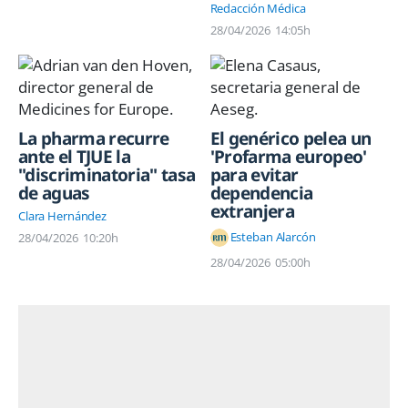
Redacción Médica
28/04/2026
14:05h
La pharma recurre
El genérico pelea un
ante el TJUE la
'Profarma europeo'
"discriminatoria" tasa
para evitar
de aguas
dependencia
extranjera
Clara Hernández
Esteban Alarcón
28/04/2026
10:20h
28/04/2026
05:00h