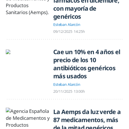
fármacos en diciembre,
con mayoría de
genéricos
Esteban Alarcón
09/12/2025
14:25h
Cae un 10% en 4 años el
precio de los 10
antibióticos genéricos
más usados
Esteban Alarcón
20/11/2025
13:00h
La Aemps da luz verde a
87 medicamentos, más
de la mitad genéricos