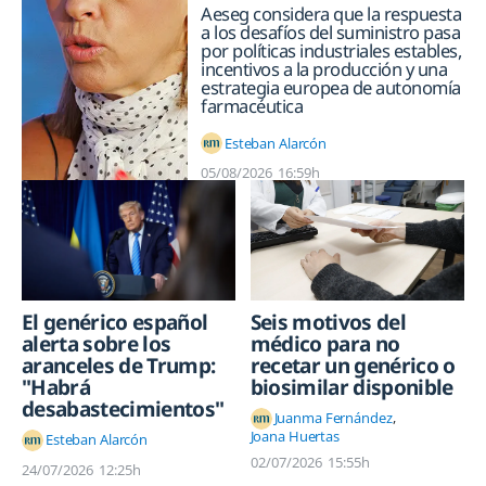
Aeseg considera que la respuesta
a los desafíos del suministro pasa
por políticas industriales estables,
incentivos a la producción y una
estrategia europea de autonomía
farmacéutica
Esteban Alarcón
05/08/2026
16:59h
Seis motivos del
El genérico español
médico para no
alerta sobre los
recetar un genérico o
aranceles de Trump:
biosimilar disponible
"Habrá
desabastecimientos"
Juanma Fernández
Joana Huertas
Esteban Alarcón
02/07/2026
15:55h
24/07/2026
12:25h