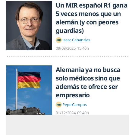
Un MIR español R1 gana
5 veces menos que un
alemán (y con peores
guardias)
Isaac Cabanelas
09/03/2025
15:40h
Alemania ya no busca
solo médicos sino que
además te ofrece ser
empresario
Pepe Campos
31/12/2024
09:40h