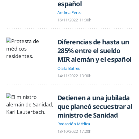
español
Andrea Pérez
16/11/2022
11:00h
Diferencias de hasta un
285% entre el sueldo
MIR alemán y el español
Olalla Batres
14/11/2022
13:30h
Detienen a una jubilada
que planeó secuestrar al
ministro de Sanidad
Redacción Médica
13/10/2022
17:20h