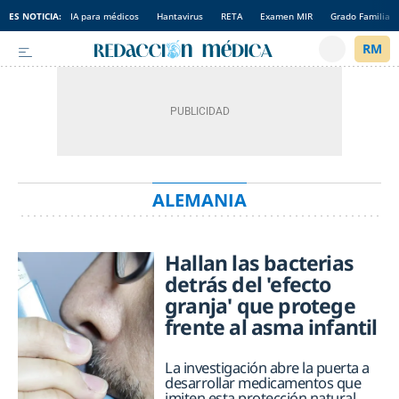
ES NOTICIA:
IA para médicos
Hantavirus
RETA
Examen MIR
Grado Familia
ALEMANIA
Hallan las bacterias
detrás del 'efecto
granja' que protege
frente al asma infantil
La investigación abre la puerta a
desarrollar medicamentos que
imiten esta protección natural