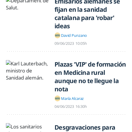
Emisarios alemanes se
fijan en la sanidad
catalana para 'robar'
ideas
David Punzano
09/06/2023
10:05h
Plazas 'VIP' de formación
en Medicina rural
aunque no te llegue la
nota
María Alcaraz
04/06/2023
16:30h
Desgravaciones para