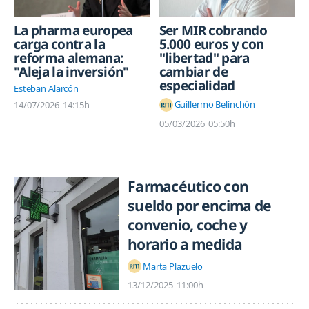
La pharma europea
Ser MIR cobrando
carga contra la
5.000 euros y con
reforma alemana:
"libertad" para
"Aleja la inversión"
cambiar de
especialidad
Esteban Alarcón
Guillermo Belinchón
14/07/2026
14:15h
05/03/2026
05:50h
Farmacéutico con
sueldo por encima de
convenio, coche y
horario a medida
Marta Plazuelo
13/12/2025
11:00h