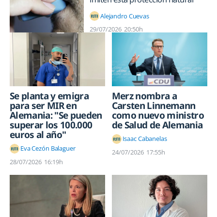
Alejandro Cuevas
29/07/2026
20:50h
Se planta y emigra
Merz nombra a
para ser MIR en
Carsten Linnemann
Alemania: "Se pueden
como nuevo ministro
superar los 100.000
de Salud de Alemania
euros al año"
Isaac Cabanelas
Eva Cezón Balaguer
24/07/2026
17:55h
28/07/2026
16:19h