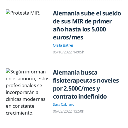
Alemania sube el sueldo
de sus MIR de primer
año hasta los 5.000
euros/mes
Olalla Batres
05/10/2022
14:05h
Alemania busca
fisioterapeutas noveles
por 2.500€/mes y
contrato indefinido
Sara Cabrero
06/03/2022
13:50h