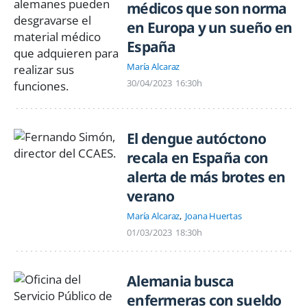
médicos que son norma
en Europa y un sueño en
España
María Alcaraz
30/04/2023
16:30h
El dengue autóctono
recala en España con
alerta de más brotes en
verano
María Alcaraz
Joana Huertas
01/03/2023
18:30h
Alemania busca
enfermeras con sueldo