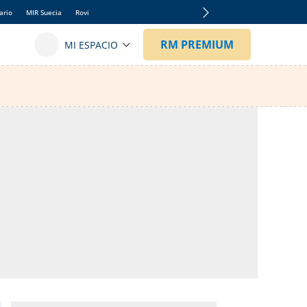
ario
MIR Suecia
Rovi