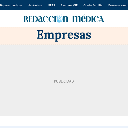
IA para médicos
Hantavirus
RETA
Examen MIR
Grado Familia
Erasmus sanit