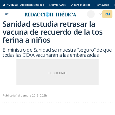
ES NOTICIA:
Accidentes sanidad
Nuevos CSUR
IA para médicos
Hantavirus
Sanidad estudia retrasar la
vacuna de recuerdo de la tos
ferina a niños
El ministro de Sanidad se muestra “seguro” de que
todas las CCAA vacunarán a las embarazadas
Publicada
4 diciembre 2015
10:23h