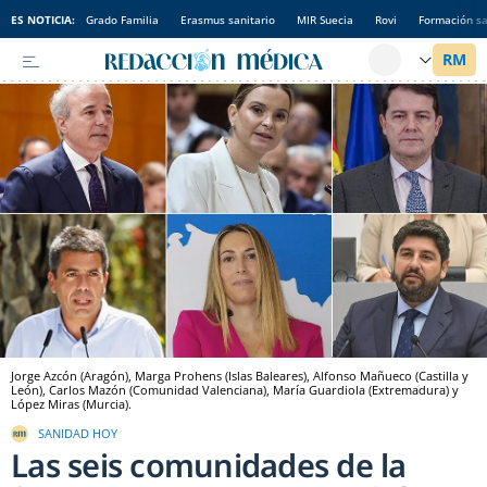
ES NOTICIA:
Grado Familia
Erasmus sanitario
MIR Suecia
Rovi
Formación sa
Jorge Azcón (Aragón), Marga Prohens (Islas Baleares), Alfonso Mañueco (Castilla y
León), Carlos Mazón (Comunidad Valenciana), María Guardiola (Extremadura) y
López Miras (Murcia).
SANIDAD HOY
Las seis comunidades de la