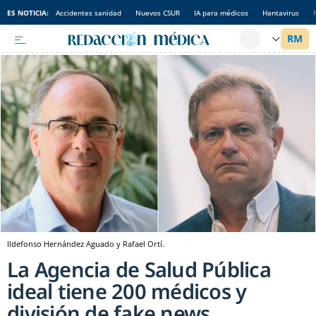
ES NOTICIA:
Accidentes sanidad
Nuevos CSUR
IA para médicos
Hantavirus
Ildefonso Hernández Aguado y Rafael Ortí.
La Agencia de Salud Pública
ideal tiene 200 médicos y
división de fake news