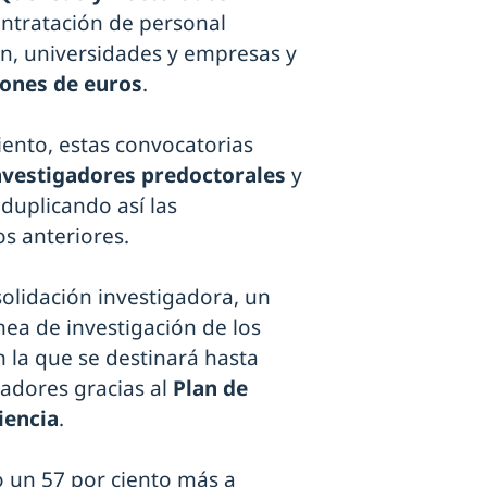
contratación de personal
ón, universidades y empresas y
lones de euros
.
ento, estas convocatorias
nvestigadores predoctorales
y
 duplicando así las
s anteriores.
olidación investigadora, un
nea de investigación de los
n la que se destinará hasta
gadores gracias al
Plan de
iencia
.
o un 57 por ciento más a