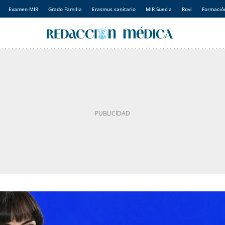
Examen MIR
Grado Familia
Erasmus sanitario
MIR Suecia
Rovi
Formación