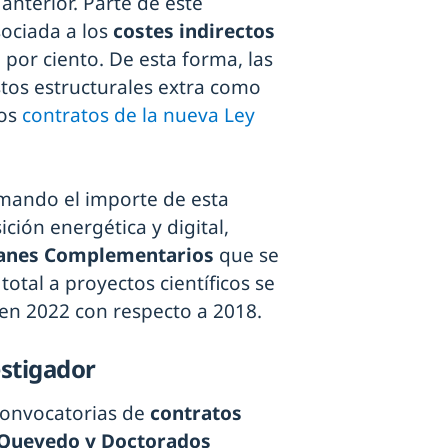
anterior. Parte de este
sociada a los
costes indirectos
5 por ciento. De esta forma, las
stos estructurales extra como
los
contratos de la nueva Ley
mando el importe de esta
ción energética y digital,
lanes Complementarios
que se
otal a proyectos científicos se
en 2022 con respecto a 2018.
estigador
convocatorias de
contratos
s Quevedo y Doctorados