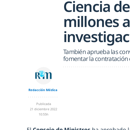
Ciencia d
millones 
investigac
También aprueba las conv
fomentar la contratación
Redacción Médica
Publicada
21 diciembre 2022
10:55h
El
Consejo de Ministros
ha aprobado 