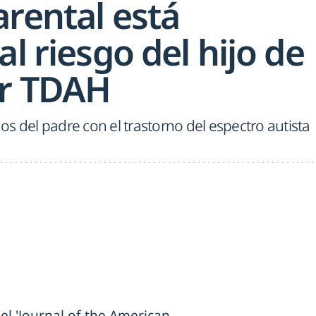
arental está
al riesgo del hijo de
ar TDAH
s del padre con el trastorno del espectro autista
el 'Journal of the American