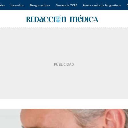
eles
Incendios
Riesgos eclipse
Sentencia TCAE
Alerta sanitaria langostinos
D