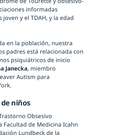
índrome de Tourette y obsesivo-
ociaciones informadas
 joven y el TDAH, y la edad
a en la población, nuestra
os padres está relacionada con
nos psiquiátricos de inicio
a Janecka
, miembro
Seaver Autism para
York.
 de niños
 Trastorno Obsesivo
a Facultad de Medicina Icahn
undación Lundbeck de la