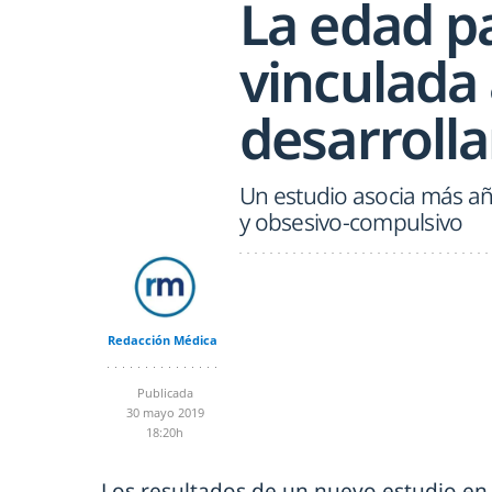
La edad p
vinculada 
desarroll
Un estudio asocia más año
y obsesivo-compulsivo
Redacción Médica
Publicada
30 mayo 2019
18:20h
Los resultados de un nuevo estudio en 