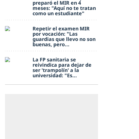
preparó el MIR en 4
meses: "Aquí no te tratan
como un estudiante"
Repetir el examen MIR
por vocación: "Las
guardias que llevo no son
buenas, pero...
La FP sanitaria se
reivindica para dejar de
ser 'trampolín' a la
universidad: "Es...