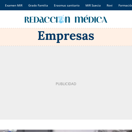
Examen MIR
Grado Familia
Erasmus sanitario
MIR Suecia
Rovi
Formación