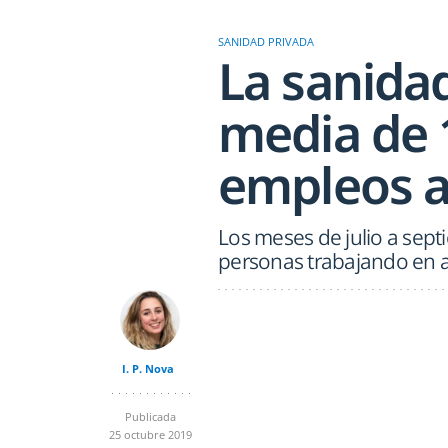
SANIDAD PRIVADA
La sanida
media de 
empleos a
Los meses de julio a sept
personas trabajando en ac
I. P. Nova
Publicada
25 octubre 2019