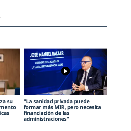
rza su
"La sanidad privada puede
aumento
formar más MIR, pero necesita
icas
financiación de las
administraciones"