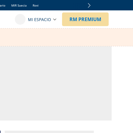
ario
MIR Suecia
Rovi