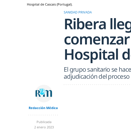
Hospital de Cascais (Portugal).
SANIDAD PRIVADA
Ribera lle
comenzar 
Hospital d
El grupo sanitario se hace
adjudicación del proceso d
Redacción Médica
Publicada
2 enero 2023