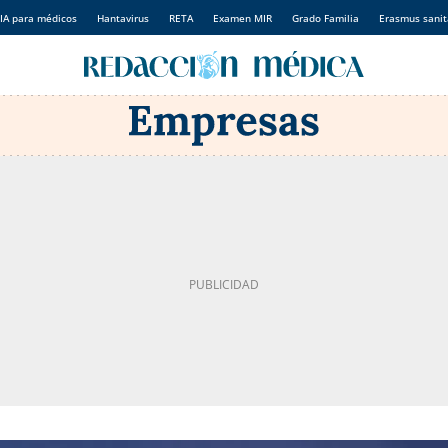
IA para médicos
Hantavirus
RETA
Examen MIR
Grado Familia
Erasmus sanit