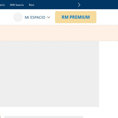
ario
MIR Suecia
Rovi