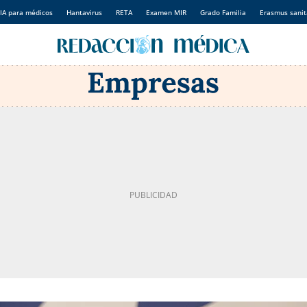
IA para médicos
Hantavirus
RETA
Examen MIR
Grado Familia
Erasmus sanit