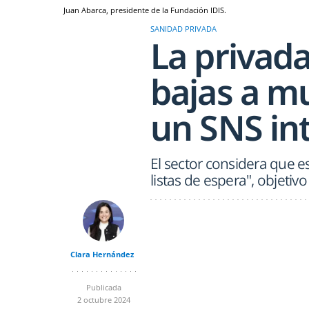
Juan Abarca, presidente de la Fundación IDIS.
SANIDAD PRIVADA
La privad
bajas a m
un SNS in
El sector considera que es
listas de espera", objeti
Clara Hernández
Publicada
2 octubre 2024