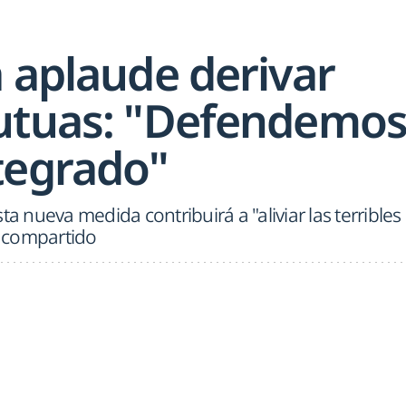
a aplaude derivar
utuas: "Defendemo
tegrado"
ta nueva medida contribuirá a "aliviar las terribles
vo compartido