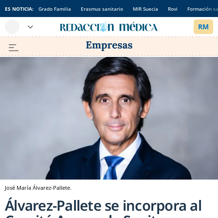
ES NOTICIA:
Grado Familia
Erasmus sanitario
MIR Suecia
Rovi
Formación sa
José María Álvarez-Pallete.
Álvarez-Pallete se incorpora al