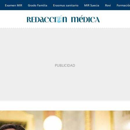
Examen MIR
Grado Familia
Erasmus sanitario
MIR Suecia
Rovi
Formación