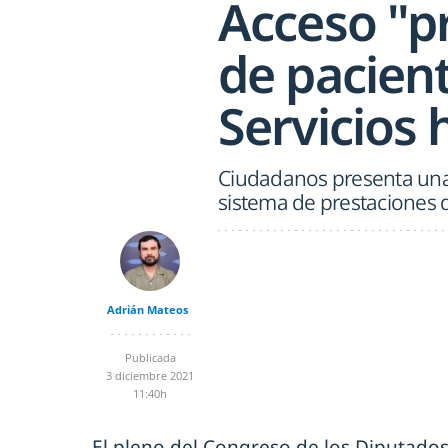
Acceso "pr
de pacien
Servicios 
Ciudadanos presenta una n
sistema de prestaciones 
Adrián Mateos
Publicada
3 diciembre 2021
11:40h
El pleno del Congreso de los Diputados