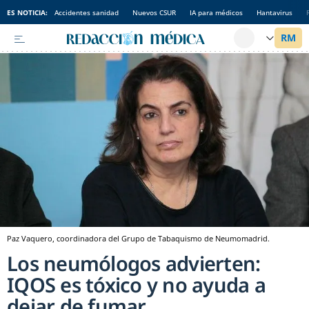
ES NOTICIA:
Accidentes sanidad
Nuevos CSUR
IA para médicos
Hantavirus
Paz Vaquero, coordinadora del Grupo de Tabaquismo de Neumomadrid.
Los neumólogos advierten:
IQOS es tóxico y no ayuda a
dejar de fumar