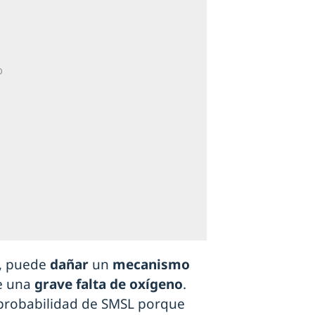
s, puede
dañar
un
mecanismo
e una
grave falta de oxígeno
.
a probabilidad de SMSL porque