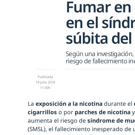
Fumar en 
en el sín
súbita del
Según una investigación, 
riesgo de fallecimiento i
Publicada
19 julio 2018
11:30h
La
exposición a la nicotina
durante el
cigarrillos
o por
parches de nicotina
aumenta el riesgo de
síndrome de muer
(SMSL), el fallecimiento inesperado d