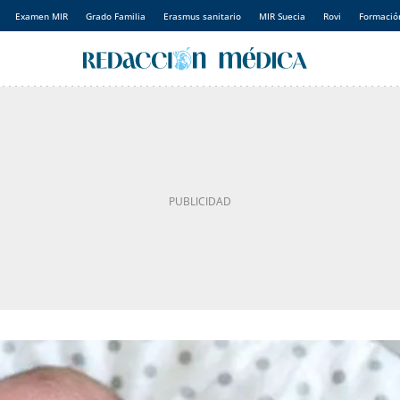
Examen MIR
Grado Familia
Erasmus sanitario
MIR Suecia
Rovi
Formación