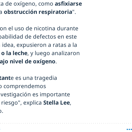
lta de oxígeno, como
asfixiarse
na
obstrucción respiratoria
".
con el uso de nicotina durante
obabilidad de defectos en este
idea, expusieron a ratas a la
o la leche
, y luego analizaron
ajo nivel de oxígeno
.
tant
e es una tragedia
a no comprendemos
nvestigación es importante
 riesgo", explica
Stella Lee
,
o.
S