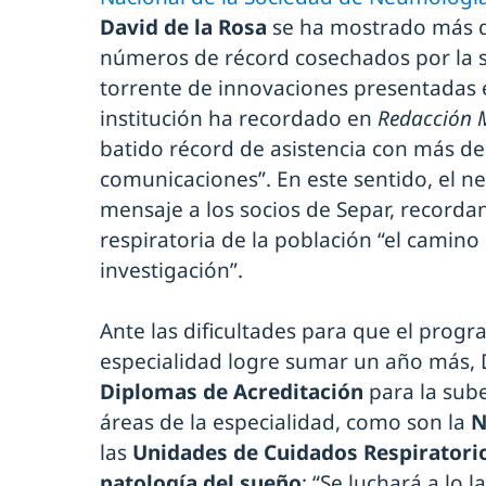
David de la Rosa
se ha mostrado más q
números de récord cosechados por la s
torrente de innovaciones presentadas
institución ha recordado en
Redacción 
batido récord de asistencia con más d
comunicaciones”. En este sentido, el 
mensaje a los socios de Separ, recorda
respiratoria de la población “el camino
investigación”.
Ante las dificultades para que el prog
especialidad logre sumar un año más, D
Diplomas de Acreditación
para la sube
áreas de la especialidad, como son la
N
las
Unidades de Cuidados Respiratori
patología del sueño
: “Se luchará a lo 