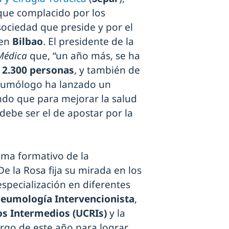
ue complacido por los
ociedad que preside y por el
 en
Bilbao
. El presidente de la
Médica
que, “un año más, se ha
e
2.300 personas
, y también de
neumólogo ha lanzado un
ndo que para mejorar la salud
 debe ser el de apostar por la
rama formativo de la
e la Rosa fija su mirada en los
specialización en diferentes
eumología Intervencionista
,
os Intermedios (UCRIs)
y la
largo de este año para lograr