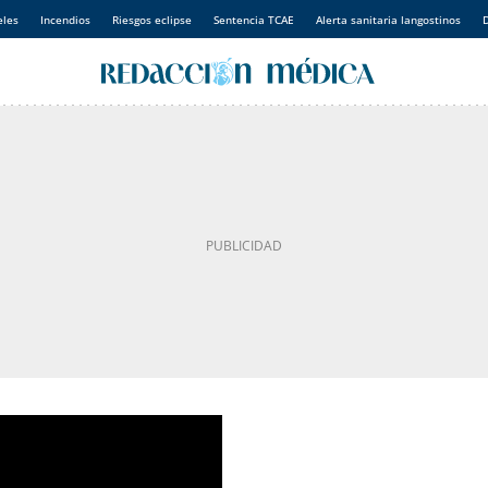
eles
Incendios
Riesgos eclipse
Sentencia TCAE
Alerta sanitaria langostinos
D