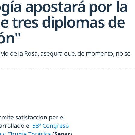
ía apostará por la
de tres diplomas de
ón"
David de la Rosa, asegura que, de momento, no se
mite satisfacción por el
arrollado el
58º Congreso
 y Cirugía Torácica
(
Separ
),