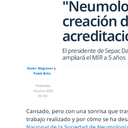
"Neumolog
creación 
acreditaci
El presidente de Separ, 
ampliará el MIR a 5 años
Xavier Magraner
Pablo Brito
Publicada
18 junio 2025
05:15h
Cansado, pero con una sonrisa que tras
trabajo realizado y por cómo se ha des
Nacional de la Sociedad de Neumología