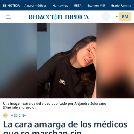
ES NOTICIA:
IA para médicos
Hantavirus
RETA
Examen MIR
Grado Familia
Una imagen extraída del vídeo publicado por Alejandra Solórzano
(@nerialejandrasolo).
MEDICINA
La cara amarga de los médicos
que se marchan sin