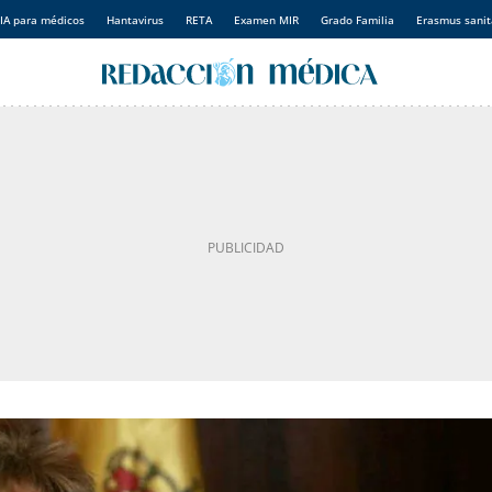
IA para médicos
Hantavirus
RETA
Examen MIR
Grado Familia
Erasmus sanit