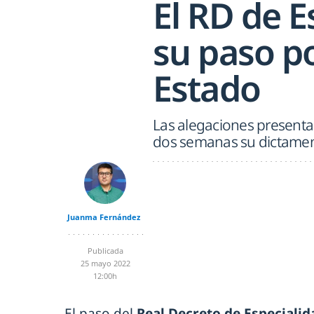
El RD de E
su paso po
Estado
Las alegaciones presentad
dos semanas su dictamen 
Juanma Fernández
Publicada
25 mayo 2022
12:00h
El paso del
Real Decreto de Especialid