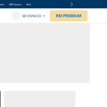
ario
MIR Suecia
Rovi