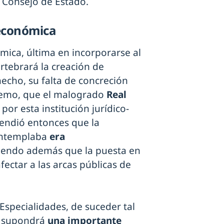
l Consejo de Estado.
 económica
ica, última en incorporarse al
rtebrará la creación de
hecho, su falta de concreción
premo, que el malogrado
Real
o
por esta institución jurídico-
tendió entonces que la
ontemplaba
era
iendo además que la puesta en
fectar a las arcas públicas de
Especialidades, de suceder tal
, supondrá
una importante