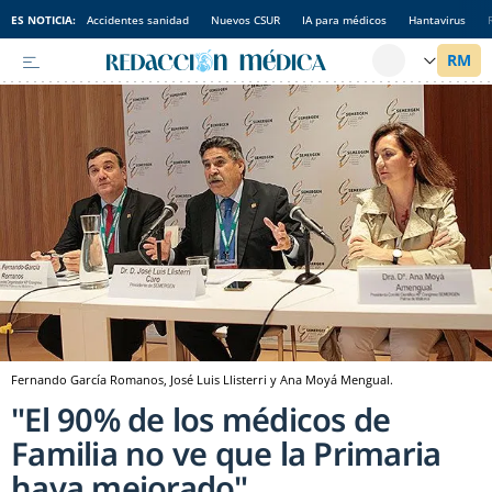
ES NOTICIA:
Accidentes sanidad
Nuevos CSUR
IA para médicos
Hantavirus
Fernando García Romanos, José Luis Llisterri y Ana Moyá Mengual.
"El 90% de los médicos de
Familia no ve que la Primaria
haya mejorado"