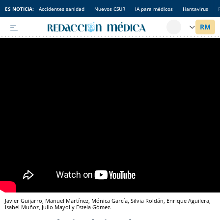
ES NOTICIA:
Accidentes sanidad
Nuevos CSUR
IA para médicos
Hantavirus
Javier Guijarro, Manuel Martínez, Mónica García, Silvia Roldán, Enrique Aguilera,
Isabel Muñoz, Julio Mayol y Estela Gómez.