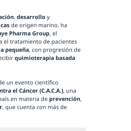
ación
,
desarrollo
y
icas
de origen marino, ha
uye Pharma Group
, el
ra el tratamiento de pacientes
la pequeña
, con progresión de
ecibir
quimioterapia basada
e un evento científico
tra el Cáncer (C.A.C.A.)
, una
 país en materia de
prevención
,
r
, que cuenta con más de