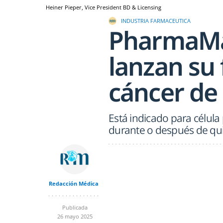
Heiner Pieper, Vice President BD & Licensing
INDUSTRIA FARMACEUTICA
PharmaMa
lanzan su
cáncer de
Está indicado para célul
durante o después de qui
Redacción Médica
Publicada
26 mayo 2025