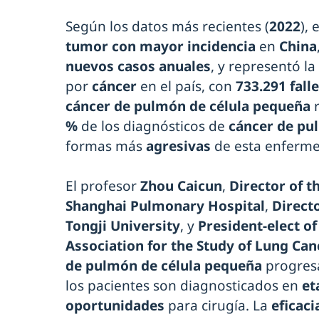
Según los datos más recientes (
2022
), 
tumor con mayor incidencia
en
China
nuevos casos anuales
, y representó la
por
cáncer
en el país, con
733.291 fall
cáncer de pulmón de célula pequeña
r
%
de los diagnósticos de
cáncer de pu
formas más
agresivas
de esta enferm
El profesor
Zhou Caicun
,
Director of 
Shanghai Pulmonary Hospital
,
Directo
Tongji University
, y
President-elect of
Association for the Study of Lung Can
de pulmón de célula pequeña
progresa
los pacientes son diagnosticados en
et
oportunidades
para cirugía. La
eficaci