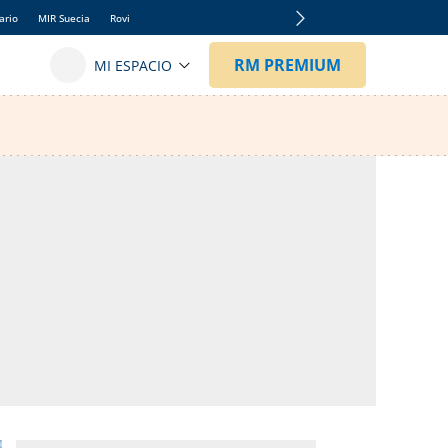
ario
MIR Suecia
Rovi