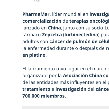
18:10h
PharmaMar
, líder mundial en
investig
comercialización
de
terapias oncológ
lanzado en
China
, junto con su socio
L
fármaco
Zepzelca
(
lurbinectedina
) pa
adultos con
cáncer de pulmón de célu
la enfermedad durante o después de r
en platino
.
El lanzamiento tuvo lugar en el marco d
organizado por la
Asociación China con
de las entidades más influyentes en el
tratamiento
e
investigación
del
cánce
700.000 miembros
.