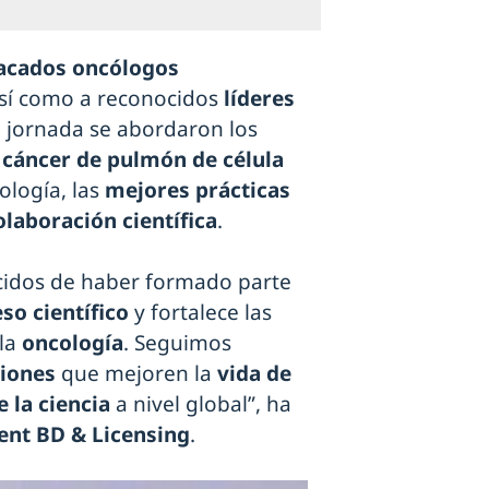
acados oncólogos
así como a reconocidos
líderes
a jornada se abordaron los
l
cáncer de pulmón de célula
ología, las
mejores prácticas
olaboración científica
.
idos de haber formado parte
so científico
y fortalece las
 la
oncología
. Seguimos
ciones
que mejoren la
vida de
e la ciencia
a nivel global”, ha
ent BD & Licensing
.