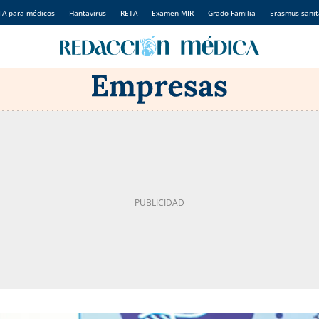
IA para médicos
Hantavirus
RETA
Examen MIR
Grado Familia
Erasmus sanit