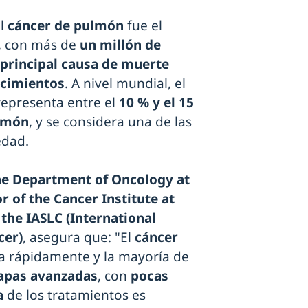
el
cáncer de pulmón
fue el
, con más de
un millón de
principal causa de muerte
ecimientos
. A nivel mundial, el
epresenta entre el
10 % y el 15
lmón
, y se considera una de las
edad.
the Department of Oncology at
r of the Cancer Institute at
 the IASLC (International
cer)
, asegura que: "El
cáncer
 rápidamente y la mayoría de
apas avanzadas
, con
pocas
a
de los tratamientos es