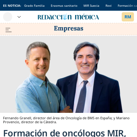
ES NOTICIA:
Grado Familia
Erasmus sanitario
MIR Suecia
Rovi
Formación sa
Fernando Granell, director del área de Oncología de BMS en España; y Mariano
Provencio, director de la Cátedra.
Formación de oncólogos MIR,