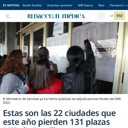
ES NOTICIA:
Grado Familia
Erasmus sanitario
MIR Suecia
Rovi
Formación sa
El Ministerio de Sanidad ya ha hecho públicas las adjudicaciones finales del MIR
2023.
Estas son las 22 ciudades que
este año pierden 131 plazas