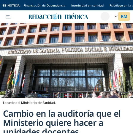
ES NOTICIA:
Financiación de Dependencia
Interinidad en sanidad
Psicólogo en la 
La sede del Ministerio de Sanidad.
Cambio en la auditoría que el
Ministerio quiere hacer a
unidades docentes