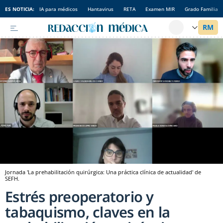
ES NOTICIA:
IA para médicos
Hantavirus
RETA
Examen MIR
Grado Familia
Jornada 'La prehabilitación quirúrgica: Una práctica clínica de actualidad' de
SEFH.
Estrés preoperatorio y
tabaquismo, claves en la