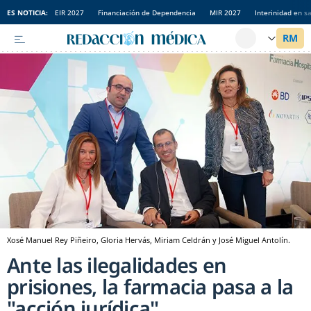
ES NOTICIA:
EIR 2027
Financiación de Dependencia
MIR 2027
Interinidad en s
Xosé Manuel Rey Piñeiro, Gloria Hervás, Miriam Celdrán y José Miguel Antolín.
Ante las ilegalidades en
prisiones, la farmacia pasa a la
"acción jurídica"