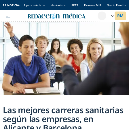
ES NOTICIA:
IA para médicos
Hantavirus
RETA
Examen MIR
Grado Familia
Las mejores carreras sanitarias
según las empresas, en
Alicante y Barcelona