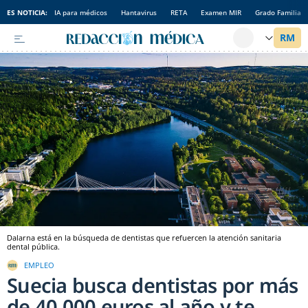
ES NOTICIA:
IA para médicos
Hantavirus
RETA
Examen MIR
Grado Familia
Dalarna está en la búsqueda de dentistas que refuercen la atención sanitaria
dental pública.
EMPLEO
Suecia busca dentistas por más
de 40.000 euros al año y te