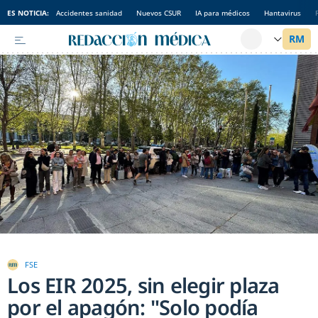
ES NOTICIA:
Accidentes sanidad
Nuevos CSUR
IA para médicos
Hantavirus
FSE
Los EIR 2025, sin elegir plaza
por el apagón: "Solo podía