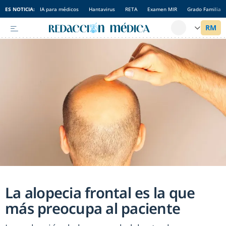
ES NOTICIA:
IA para médicos
Hantavirus
RETA
Examen MIR
Grado Familia
La alopecia frontal es la que
más preocupa al paciente