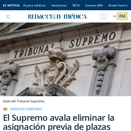
ES NOTICIA:
IA para médicos
Hantavirus
RETA
Examen MIR
Grado Familia
Sede del Tribunal Supremo.
DERECHO SANITARIO
El Supremo avala eliminar la
asignación previa de plazas