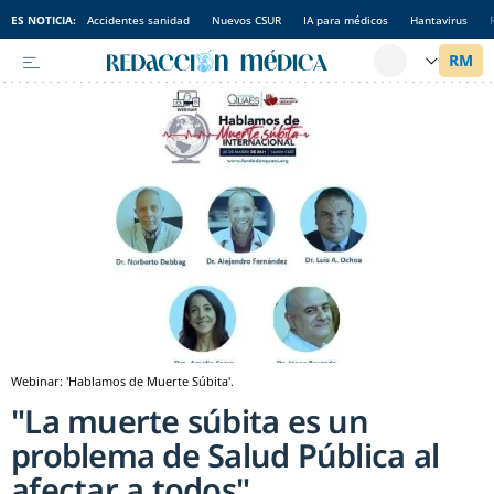
ES NOTICIA:
Accidentes sanidad
Nuevos CSUR
IA para médicos
Hantavirus
Webinar: 'Hablamos de Muerte Súbita'.
"La muerte súbita es un
problema de Salud Pública al
afectar a todos"