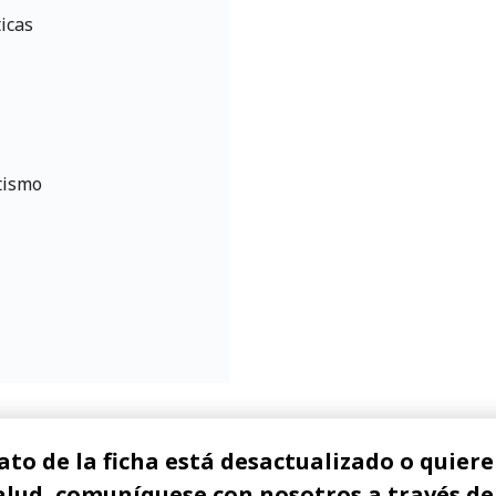
icas
tismo
ato de la ficha está desactualizado o quiere 
alud, comuníquese con nosotros a través de