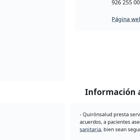
926 255 0
Página web
Información 
- Quirónsalud presta servi
acuerdos, a pacientes as
sanitaria
, bien sean segu