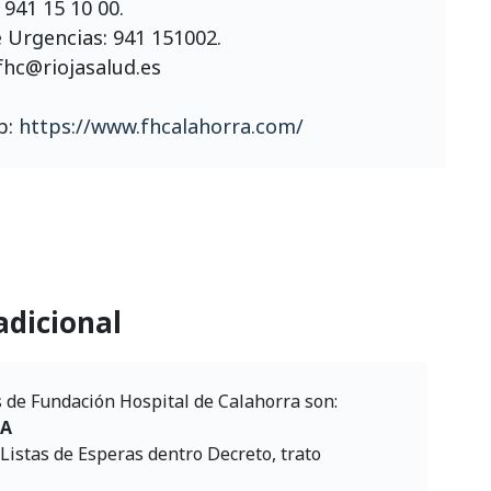
: 941 15 10 00.
e Urgencias: 941 151002.
fhc@riojasalud.es
b:
https://www.fhcalahorra.com/
adicional
s de Fundación Hospital de Calahorra son:
ZA
 Listas de Esperas dentro Decreto, trato